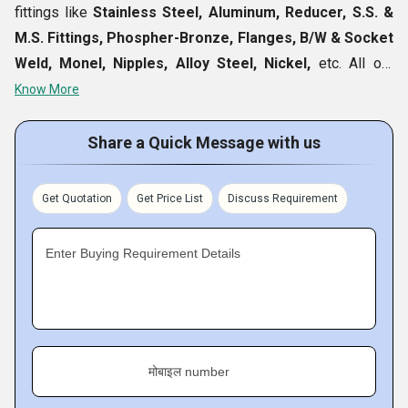
fittings like
Stainless Steel, Aluminum, Reducer, S.S. &
M.S. Fittings, Phospher-Bronze, Flanges, B/W & Socket
Weld, Monel, Nipples, Alloy Steel, Nickel,
etc. All our
products are available at highly competitive prices and
Know More
delivered to client destination in stipulated time frame.
Further, featured in high efficiency, our wide product line is
Share a Quick Message with us
used in various industries.
Get Quotation
Get Price List
Discuss Requirement
Enter Buying Requirement Details
मोबाइल number